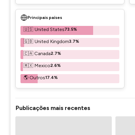
Principais países
🇺🇸 United States
73.5%
🇬🇧 United Kingdom
3.7%
🇨🇦 Canada
2.7%
🇲🇽 Mexico
2.6%
🌎 Outros
17.4%
Publicações mais recentes