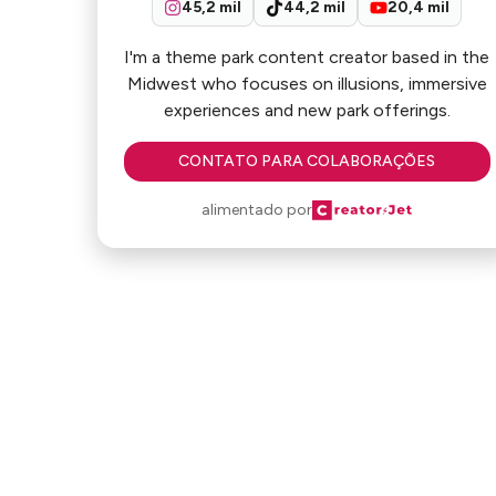
45,2 mil
44,2 mil
20,4 mil
I'm a theme park content creator based in the
Midwest who focuses on illusions, immersive
experiences and new park offerings.
CONTATO PARA COLABORAÇÕES
alimentado por