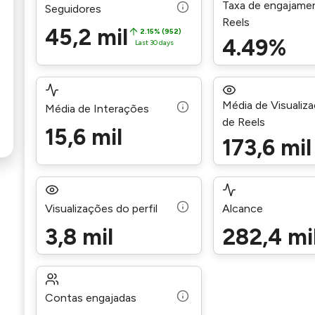
Taxa de engajame
Seguidores
Reels
45,2 mil
2.15% (952)
4.49%
Last 30 days
Média de Visualiz
Média de Interações
de Reels
15,6 mil
173,6 mil
Visualizações do perfil
Alcance
3,8 mil
282,4 mi
Contas engajadas