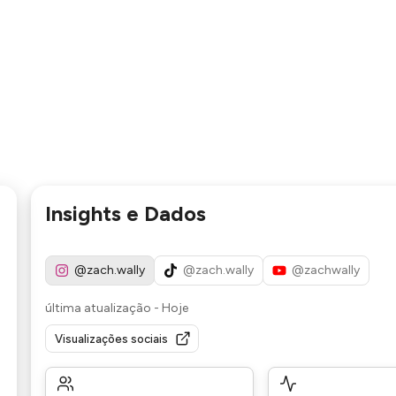
Insights e Dados
@zach.wally
@zach.wally
@zachwally
última atualização
-
Hoje
Visualizações sociais