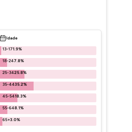
Idade
13-17
1.9%
18-24
7.8%
25-34
25.8%
35-44
35.2%
45-54
18.3%
55-64
8.1%
65+
3.0%