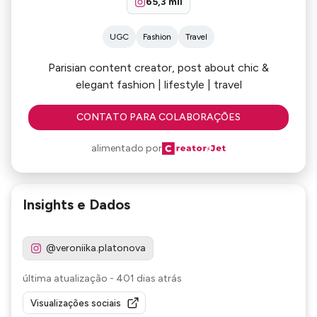
65,3 mil
UGC
Fashion
Travel
Parisian content creator, post about chic &
elegant fashion | lifestyle | travel
CONTATO PARA COLABORAÇÕES
alimentado por
Insights e Dados
@veroniika.platonova
última atualização
-
401 dias atrás
Visualizações sociais