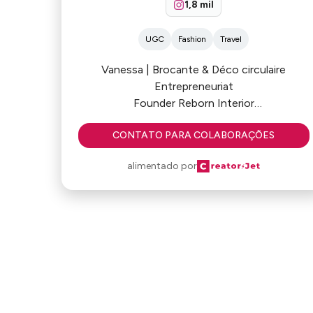
1,8 mil
UGC
Fashion
Travel
Vanessa | Brocante & Déco circulaire
Entrepreneuriat
Founder Reborn Interior
Vintage furniture & Circular design
CONTATO PARA COLABORAÇÕES
Déco | Photo | Brocante | Lifestyle | Mode |
Kids
alimentado por