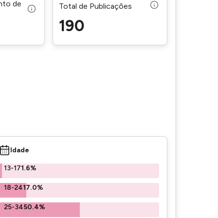
nto de
Total de Publicações
190
Idade
13-17
1.6%
18-24
17.0%
25-34
50.4%