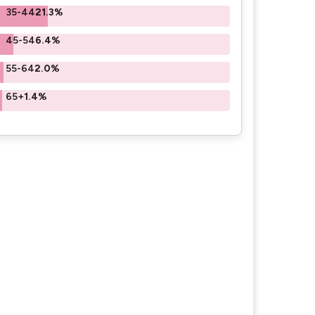
35-44
21.3%
45-54
6.4%
55-64
2.0%
65+
1.4%