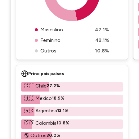
Masculino
47.1%
Feminino
42.1%
Outros
10.8%
Principais países
🇨🇱 Chile
27.2%
🇲🇽 Mexico
18.9%
🇦🇷 Argentina
13.1%
🇨🇴 Colombia
10.8%
🌎 Outros
30.0%