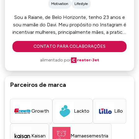
Motivation
Lifestyle
Sou a Raiane, de Belo Horizonte, tenho 23 anos e
sou mamãe do Davi. Meu propósito no Instagram é
incentivar mulheres, principalmente mães, a praticar
o autocuidado e cuidar do corpo de dentro pra
CONTATO PARA COLABORAÇÕES
fora. Curso nutrição e dou muitas dicas de
treino/alimentação. Além disso, sempre mostro
alimentado por
minha rotina de dona de casa e mãe, conciliando
tudo e mostrando uma vida real para o público.
Parceiros de marca
Growth
Lackto
Lillo
Kaisan
Mamaesemestria