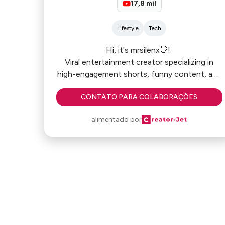
17,8 mil
Lifestyle
Tech
Hi, it's mrsilenx👋!
Viral entertainment creator specializing in
high-engagement shorts, funny content, and
ranking videos for a large USA-based
CONTATO PARA COLABORAÇÕES
audience. Focused on delivering massive
reach, strong viewer retention, and effective
alimentado por
brand visibility through trend-driven digital
content.