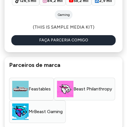
126,5 mil
84,2 mil
58,2 mil
2,9 mil
Gaming
(THIS IS SAMPLE MEDIA KIT)
FAÇA PARCERIA COMIGO
Parceiros de marca
Feastables
Beast Philanthropy
MrBeast Gaming