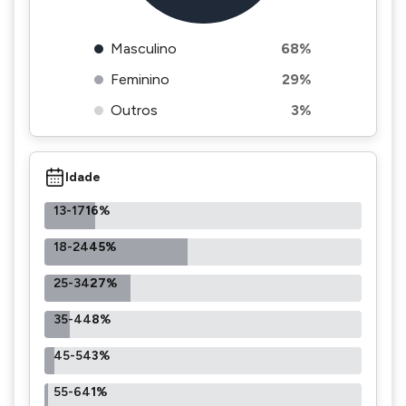
Masculino
68%
Feminino
29%
Outros
3%
Idade
13-17
16%
18-24
45%
25-34
27%
35-44
8%
45-54
3%
55-64
1%