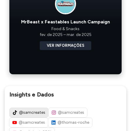
MrBeast x Feastables Launch Campaign
Food & Snacks
fev. de 2025 – mar. de 2025
VER INFORMAÇÕES
Insights e Dados
@samcreates
@samcreates
@samcreates
@thomas-roche