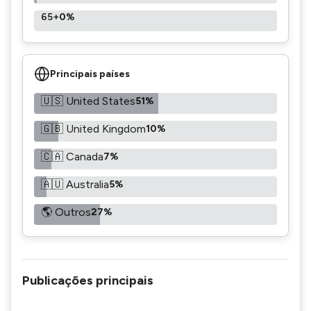
65+
0%
Principais países
🇺🇸 United States
51%
🇬🇧 United Kingdom
10%
🇨🇦 Canada
7%
🇦🇺 Australia
5%
🌎 Outros
27%
Publicações principais