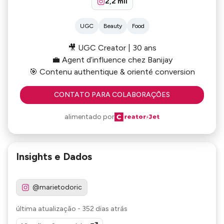
2,2 mil
UGC
Beauty
Food
🎥 UGC Creator | 30 ans
💼 Agent d’influence chez Banijay
🎯 Contenu authentique & orienté conversion
CONTATO PARA COLABORAÇÕES
alimentado por
Insights e Dados
@marietodoric
última atualização
-
352 dias atrás