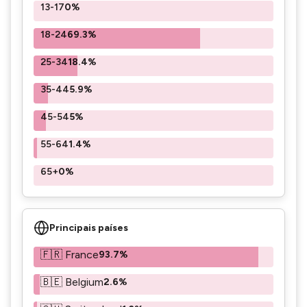
13-17
0%
18-24
69.3%
25-34
18.4%
35-44
5.9%
45-54
5%
55-64
1.4%
65+
0%
Principais países
🇫🇷 France
93.7%
🇧🇪 Belgium
2.6%