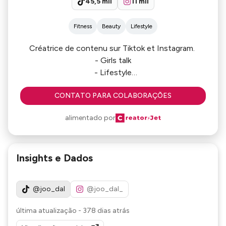
45,5 mil
11 mil
Fitness
Beauty
Lifestyle
Créatrice de contenu sur Tiktok et Instagram.
- Girls talk
- Lifestyle
- Développement personnel
CONTATO PARA COLABORAÇÕES
alimentado por
Insights e Dados
@joo_dal
@joo_dal_
última atualização
-
378 dias atrás