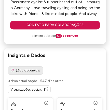
Passionate cyclist & runner based out of Hamburg
in Germany. Love traveling cycling and being on the
bike with friends & like minded people. And always
open for coffee & cake. Strava profile over here:
CONTATO PARA COLABORAÇÕES
www.strava.com/athletes/15632239
alimentado por
Insights e Dados
@guidobuelow
última atualização
-
547 dias atrás
Visualizações sociais