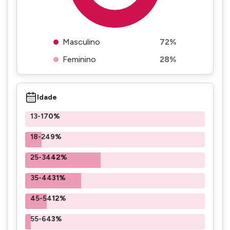
Masculino
72%
Feminino
28%
Idade
13-17
0%
18-24
9%
25-34
42%
35-44
31%
45-54
12%
55-64
3%