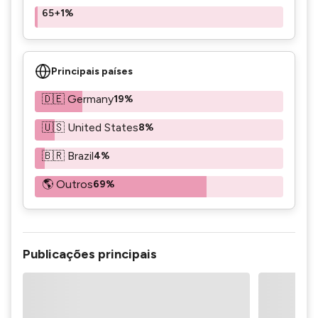
65+
1%
Principais países
🇩🇪 Germany
19%
🇺🇸 United States
8%
🇧🇷 Brazil
4%
🌎 Outros
69%
Publicações principais