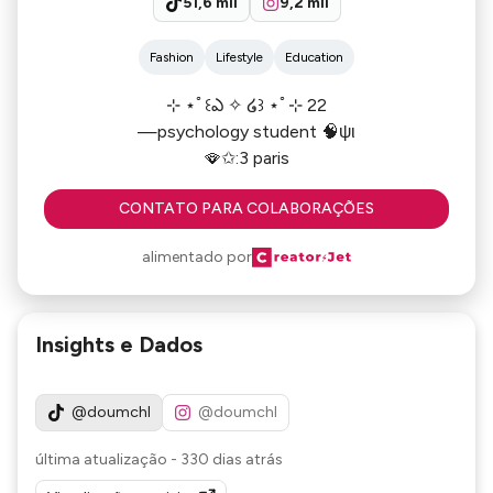
51,6 mil
9,2 mil
Fashion
Lifestyle
Education
⊹ ⋆ﾟ꒰ఎ ✧ ໒꒱ ⋆ﾟ⊹ 22
—psychology student 🧠ψι
🪭✩:3 paris
CONTATO PARA COLABORAÇÕES
alimentado por
Insights e Dados
@doumchl
@doumchl
última atualização
-
330 dias atrás