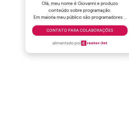
Olá, meu nome é Giovanni e produzo
conteúdo sobre programação.
Em maioria meu público são programadores e
estudantes de programação.
CONTATO PARA COLABORAÇÕES
A rede que mais utilizo é o instagram mas
também conto com:
alimentado por
50k de seguidores no tiktok
19.2k de inscritos no youtube
2.5k de seguidores no linkedin