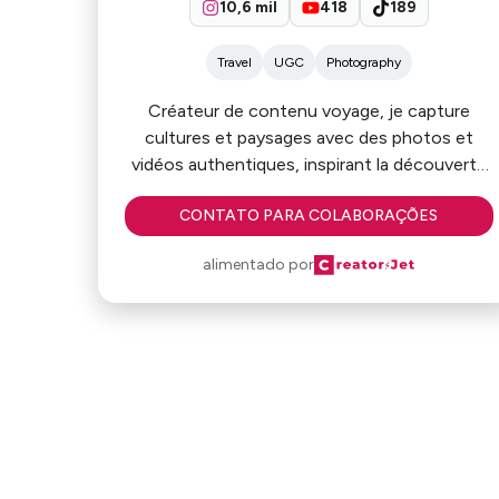
10,6 mil
418
189
Travel
UGC
Photography
Créateur de contenu voyage, je capture
cultures et paysages avec des photos et
vidéos authentiques, inspirant la découverte
et le respect du monde.
CONTATO PARA COLABORAÇÕES
alimentado por