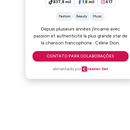
837,8 mil
1,8 mil
417
Fashion
Beauty
Music
Depuis plusieurs années j'incarne avec
passion et authenticité la plus grande star de
la chanson francophone : Céline Dion.
CONTATO PARA COLABORAÇÕES
alimentado por