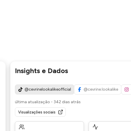
Insights e Dados
@cevrinelookalikeofficial
@cevrine.lookalike
última atualização
-
342 dias atrás
Visualizações sociais