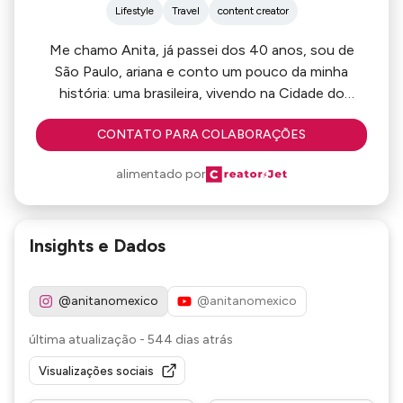
Lifestyle
Travel
content creator
Me chamo Anita, já passei dos 40 anos, sou de
São Paulo, ariana e conto um pouco da minha
história: uma brasileira, vivendo na Cidade do
México. Tanto no meu canal do YouTube, como no
CONTATO PARA COLABORAÇÕES
Instagram, eu divido as descobertas, felicidades e
tristezas de uma mudança de vida e de país.
alimentado por
Insights e Dados
@anitanomexico
@anitanomexico
última atualização
-
544 dias atrás
Visualizações sociais