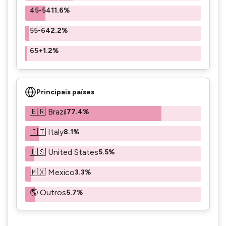
45-54
11.6%
55-64
2.2%
65+
1.2%
Principais países
🇧🇷 Brazil
77.4%
🇮🇹 Italy
8.1%
🇺🇸 United States
5.5%
🇲🇽 Mexico
3.3%
🌎 Outros
5.7%