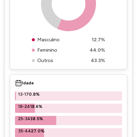
Masculino
12.7%
Feminino
44.0%
Outros
43.3%
Idade
13-17
0.8%
18-24
18.6%
25-34
38.5%
35-44
27.0%