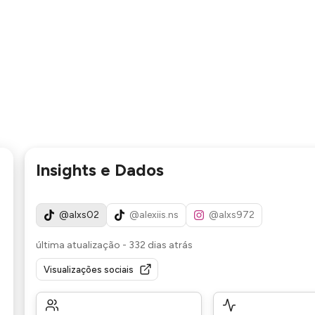
Insights e Dados
@alxs02
@alexiis.ns
@alxs972
última atualização
-
332 dias atrás
Visualizações sociais