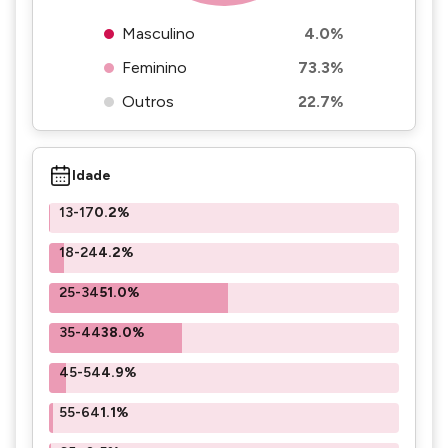
Masculino
4.0%
Feminino
73.3%
Outros
22.7%
Idade
13-17
0.2%
18-24
4.2%
25-34
51.0%
35-44
38.0%
45-54
4.9%
55-64
1.1%