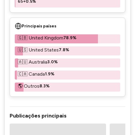
65+
0.5%
Principais países
🇬🇧 United Kingdom
78.9%
🇺🇸 United States
7.8%
🇦🇺 Australia
3.0%
🇨🇦 Canada
1.9%
🌎 Outros
8.3%
Publicações principais