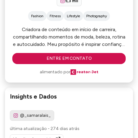
5,3 mil
Fashion
Fitness
Lifestyle
Photography
Criadora de conteúdo em início de carreira,
compartilhando momentos de moda, beleza, rotina
e autocuidado. Meu propósito é inspirar confiança,
bem-estar e autenticidade em cada post.💖
ENTRE EM CONTATO
alimentado por
Insights e Dados
@_samaralais_
última atualização
-
274 dias atrás