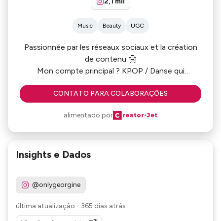
2,1 mil
Music
Beauty
UGC
Passionnée par les réseaux sociaux et la création
de contenu 🤗
Mon compte principal ? KPOP / Danse qui
dépassent parfois le millions 🌸
CONTATO PARA COLABORAÇÕES
Mais ma vrai passion , c’est mon compte
beauty/bodycare 🫧
alimentado por
Insights e Dados
@onlygeorgine
última atualização
-
365 dias atrás