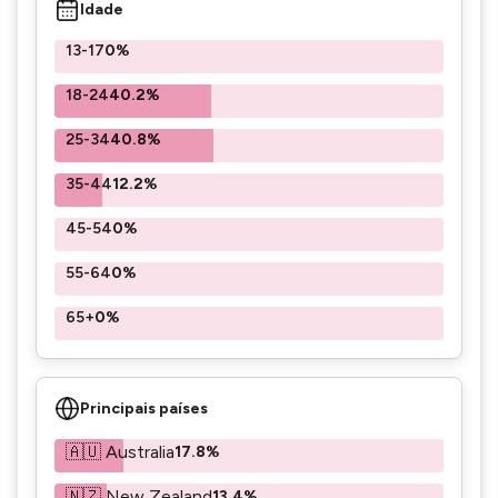
Idade
13-17
0%
18-24
40.2%
25-34
40.8%
35-44
12.2%
45-54
0%
55-64
0%
65+
0%
Principais países
🇦🇺 Australia
17.8%
🇳🇿 New Zealand
13.4%