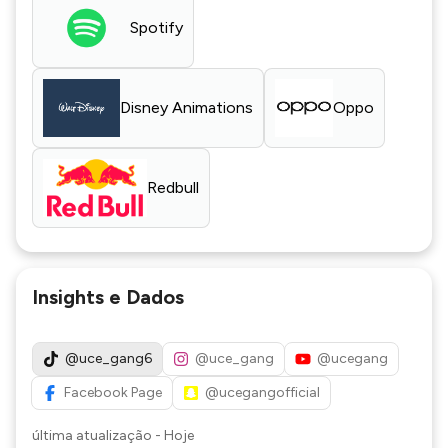
Spotify
Disney Animations
Oppo
Redbull
Insights e Dados
@uce_gang6
@uce_gang
@ucegang
Facebook Page
@ucegangofficial
última atualização
-
Hoje