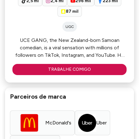
2,5 mi
2,4 mi
296 mil
223 mil
87 mil
UGC
UCE GANG, the New Zealand-born Samoan
comedian, is a viral sensation with millions of
followers on TikTok, Instagram, and YouTube. He
has worked with top brands like McDonald's, Uber,
TRABALHE COMIGO
and Spotify.
Parceiros de marca
McDonald's
Uber