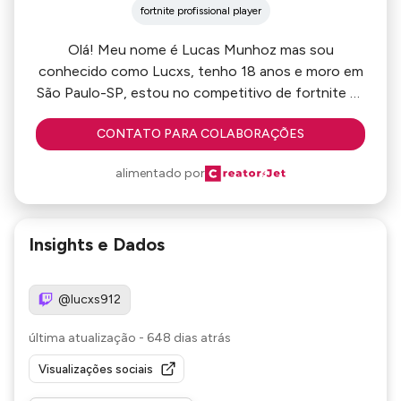
fortnite profissional player
Olá! Meu nome é Lucas Munhoz mas sou
conhecido como Lucxs, tenho 18 anos e moro em
São Paulo-SP, estou no competitivo de fortnite há
mais de 5 anos e experiência não falta! Meu sonho
CONTATO PARA COLABORAÇÕES
é ser tanto um pro player de fortnite quanto um
content creator de sucesso, conto com $100 de
alimentado por
earnings onde consegui ainda no ps4, atualmente
jogo no pc, meu maior propósito é fazer com que
as pessoas acreditem sempre nos seus sonhos e
Insights e Dados
não desistam assim como eu, caso queira saber
mais sobre mim entre em contato.
@lucxs912
última atualização
-
648 dias atrás
Visualizações sociais