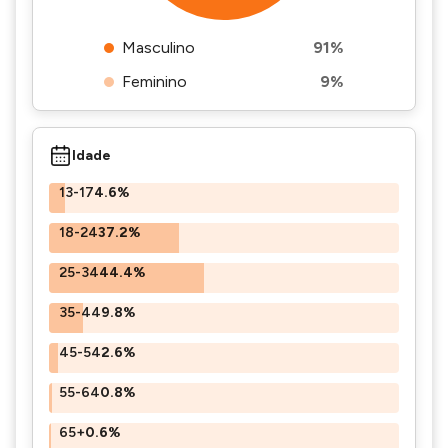
Masculino
91%
Feminino
9%
Idade
13-17
4.6%
18-24
37.2%
25-34
44.4%
35-44
9.8%
45-54
2.6%
55-64
0.8%
65+
0.6%