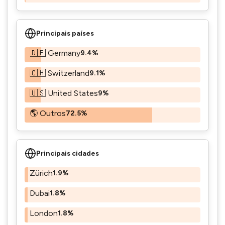
Principais países
🇩🇪 Germany
9.4%
🇨🇭 Switzerland
9.1%
🇺🇸 United States
9%
🌎 Outros
72.5%
Principais cidades
Zürich
1.9%
Dubai
1.8%
London
1.8%