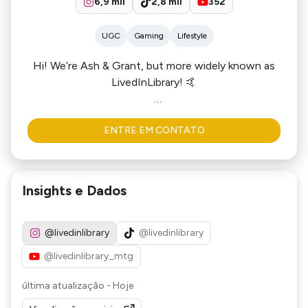
6,9 mil
2,8 mil
352
UGC
Gaming
Lifestyle
Hi! We’re Ash & Grant, but more widely known as
LivedInLibrary! 🤙
We’re a lowkey, high energy married couple making
ENTRE EM CONTATO
digital content about a little game called Magic:
The Gathering. In a community that’s so
competitive, we’re here to show people that the
game should be fun and accessible! We strive to
Insights e Dados
share content that reminds people that the Magic
is in the gathering, and that there’s a place for
everyone at the table.
@livedinlibrary
@livedinlibrary
@livedinlibrary_mtg
Welcome to our media kit. We’re so excited you're
here!
última atualização
-
Hoje