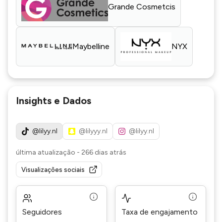
Grande Cosmetcis
Maybelline
NYX
Insights e Dados
@lilyy.nl
@lilyyy.nl
@lilyy.nl
última atualização
-
266 dias atrás
Visualizações sociais
Seguidores
Taxa de engajamento