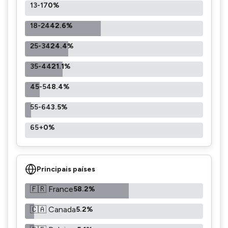
13-17
0%
18-24
42.6%
25-34
24.4%
35-44
21.1%
45-54
8.4%
55-64
3.5%
65+
0%
Principais países
🇫🇷 France
58.2%
🇨🇦 Canada
5.2%