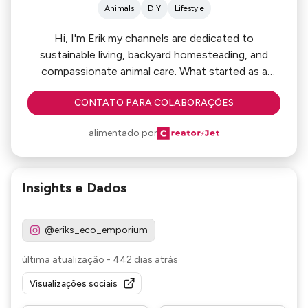
Animals
DIY
Lifestyle
Hi, I'm Erik my channels are dedicated to
sustainable living, backyard homesteading, and
compassionate animal care. What started as a
personal passion for the outdoors and a few pets
CONTATO PARA COLABORAÇÕES
has blossomed into a vibrant community focused
on eco-friendly practices, ethical pet care, and
alimentado por
reconnecting with nature. I look forward to
working with brands who can help me be a beacon
on how to balance living close to nature in an
Insights e Dados
increasingly technological world.
@eriks_eco_emporium
última atualização
-
442 dias atrás
Visualizações sociais