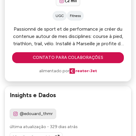
1,2 mil
UGC
Fitness
Passionné de sport et de performance je créer du
contenue autour de mes disciplines: course à pied,
triathlon, trail, vélo. Installé à Marseille je profite de
paysages entre terre et montagne.
CONTATO PARA COLABORAÇÕES
alimentado por
Insights e Dados
@edouard_thmr
última atualização
-
329 dias atrás