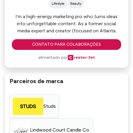
Lifestyle
Beauty
I’m a high-energy marketing pro who turns ideas
into unforgettable content. As a former social
media expert and creator (focused on Atlanta
lifestyle + beauty), I know how to grab attention
CONTATO PARA COLABORAÇÕES
and keep audiences hooked.
alimentado por
From crafting digital strategies to designing scroll-
stopping visuals, I’ve helped brands build real
connections. Just as Van Gogh had his brushes, I
Parceiros de marca
had Canva, Photoshop, and a knack for
storytelling.
In a world flooded with content, standing out is
Studs
everything—let's make magic!
Lindwood Court Candle Co.