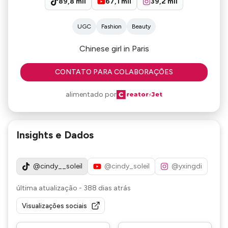
89,8 mil
67,1 mil
39,2 mil
UGC
Fashion
Beauty
Chinese girl in Paris
CONTATO PARA COLABORAÇÕES
alimentado por
Insights e Dados
@cindy__soleil
@cindy_soleil
@yxingdi
última atualização
-
388 dias atrás
Visualizações sociais