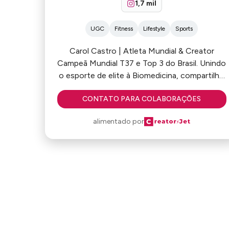
1,7 mil
UGC
Fitness
Lifestyle
Sports
Carol Castro | Atleta Mundial & Creator
Campeã Mundial T37 e Top 3 do Brasil. Unindo
o esporte de elite à Biomedicina, compartilho
uma rotina de saúde e superação. Com
CONTATO PARA COLABORAÇÕES
alcance de 41k+ visualizações, já colaborei
com grandes marcas como Dove, Elseve,
alimentado por
L’Oréal, FG Empreendimentos, FTW,
ExperimentaAi e muitas outras.
Conecto marcas a um público que busca
inspiração real e resultados. Pronta para
novas parcerias que movem barreiras.