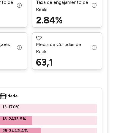
nto de
Taxa de engajamento de
Reels
2.84%
ações
Média de Curtidas de
Reels
63,1
Idade
13-17
0%
18-24
33.5%
25-34
42.4%