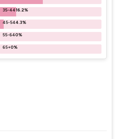
35-44
16.2%
45-54
4.3%
55-64
0%
65+
0%