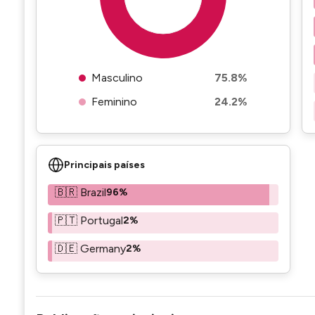
Masculino
75.8%
Feminino
24.2%
Principais países
🇧🇷 Brazil
96%
🇵🇹 Portugal
2%
🇩🇪 Germany
2%