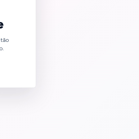
e
ntão
o.