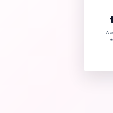
A a
e