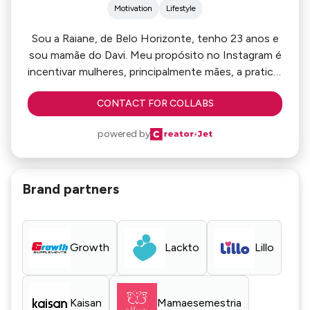
Motivation
Lifestyle
Sou a Raiane, de Belo Horizonte, tenho 23 anos e
sou mamãe do Davi. Meu propósito no Instagram é
incentivar mulheres, principalmente mães, a praticar
o autocuidado e cuidar do corpo de dentro pra
CONTACT FOR COLLABS
fora. Curso nutrição e dou muitas dicas de
treino/alimentação. Além disso, sempre mostro
powered by
minha rotina de dona de casa e mãe, conciliando
tudo e mostrando uma vida real para o público.
Brand partners
Growth
Lackto
Lillo
Kaisan
Mamaesemestria