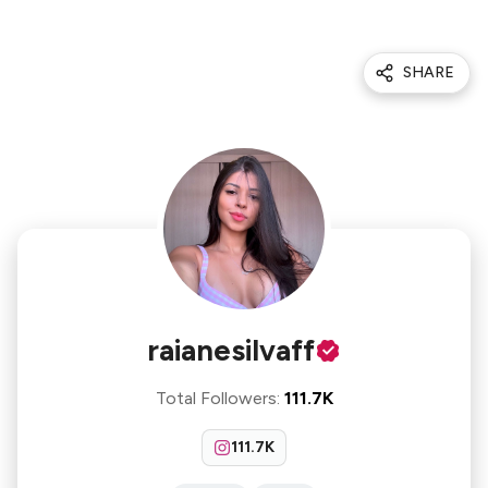
SHARE
raianesilvaff
Total Followers
:
111.7K
111.7K