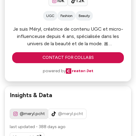
10K
1.2K
UGC
Fashion
Beauty
Je suis Méryl, créatrice de contenu UGC et micro-
influenceuse depuis 4 ans, spécialisée dans les
univers de la beauté et de la mode. 🎀
J’ai déjà travaillé avec + de 60 marques.
CONTACT FOR COLLABS
powered by
Insights & Data
@meryl.pcht
@meryl.pcht
last updated
-
388 days ago