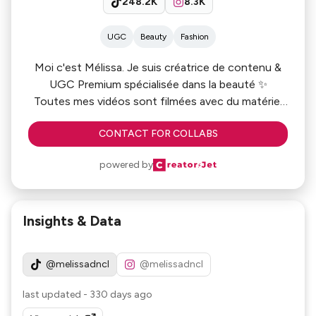
248.2K
8.3K
UGC
Beauty
Fashion
Moi c'est Mélissa. Je suis créatrice de contenu &
UGC Premium spécialisée dans la beauté ✨
Toutes mes vidéos sont filmées avec du matériel
CONTACT FOR COLLABS
powered by
Insights & Data
@melissadncl
@melissadncl
last updated
-
330 days ago