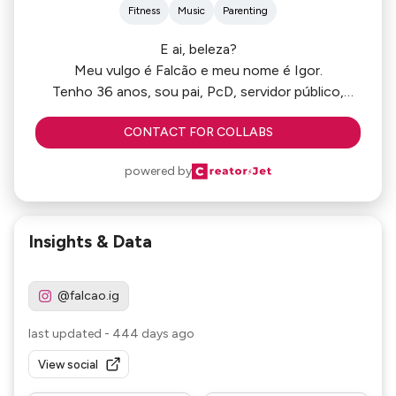
Fitness
Music
Parenting
E ai, beleza?
Meu vulgo é Falcão e meu nome é Igor.
Tenho 36 anos, sou pai, PcD, servidor público,
gosto de cuidar do meu corpo e aproveitar a vida!
CONTACT FOR COLLABS
powered by
Insights & Data
@falcao.ig
last updated
-
444 days ago
View social