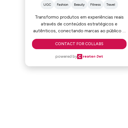
UGC
Fashion
Beauty
Fitness
Travel
Transformo produtos em experiências reais
através de conteúdos estratégicos e
autênticos, conectando marcas ao público e
aumentando conversões com storytelling,
CONTACT FOR COLLABS
reviews, tutoriais e unboxings.
Me considero big ideias 💡
powered by