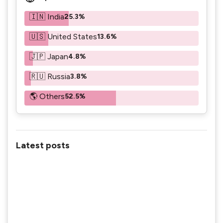
🇮🇳 India
25.3%
🇺🇸 United States
13.6%
🇯🇵 Japan
4.8%
🇷🇺 Russia
3.8%
🌎 Others
52.5%
Latest posts