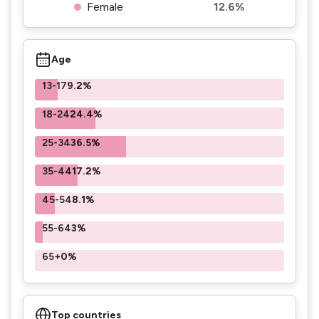
Female
12.6%
Age
13-17
9.2%
18-24
24.4%
25-34
36.5%
35-44
17.2%
45-54
8.1%
55-64
3%
65+
0%
Top countries