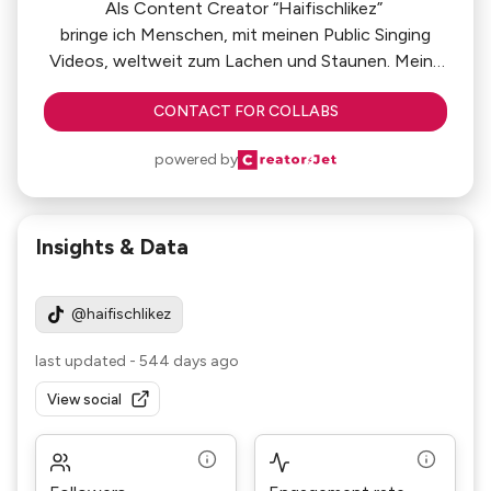
Als Content Creator “Haifischlikez”
bringe ich Menschen, mit meinen Public Singing
Videos, weltweit zum Lachen und Staunen. Meine
Videos, die Millionen Klicks erreichen, zeigen, wie
CONTACT FOR COLLABS
ich mit meiner Energie und positivität Menschen
weltweit begeistere.
powered by
Besonders hervorzuheben ist mein Kleidungsstil,
der nicht nur ein Markenzeichen ist, sondern von
meiner Community regelrecht gefeiert wird. Durch
Insights & Data
mein Gespür für Mode und meinen einzigartigen
Content konnte ich ein Alleinstellungsmerkmal
kreieren.
@haifischlikez
last updated
-
544 days ago
View social