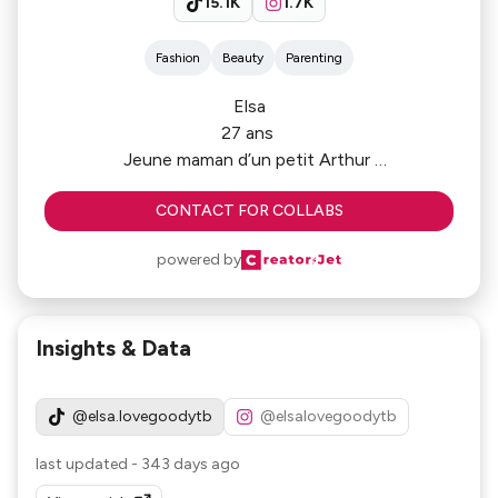
15.1K
1.7K
Fashion
Beauty
Parenting
Elsa
27 ans
Jeune maman d’un petit Arthur
Passionnée de création de contenu sur la mode la
CONTACT FOR COLLABS
beauté et la parentalité.
powered by
Insights & Data
@elsa.lovegoodytb
@elsalovegoodytb
last updated
-
343 days ago