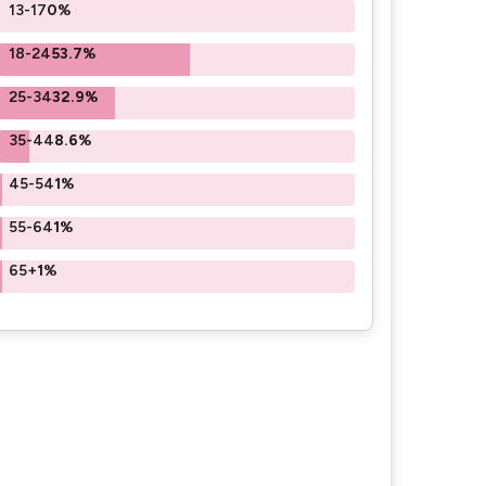
13-17
0%
18-24
53.7%
25-34
32.9%
35-44
8.6%
45-54
1%
55-64
1%
65+
1%