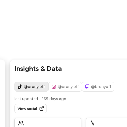
Insights & Data
@brony.offi
@brony.off
@bronyoff
last updated
-
239 days ago
View social