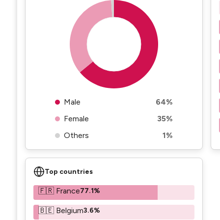
Male
64%
Female
35%
Others
1%
Top countries
🇫🇷 France
77.1%
🇧🇪 Belgium
3.6%