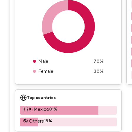
Male
70%
Female
30%
Top countries
🇲🇽 Mexico
81%
🌎 Others
19%