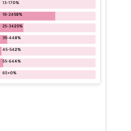
13-17
0%
18-24
58%
25-34
25%
35-44
8%
45-54
2%
55-64
4%
65+
0%