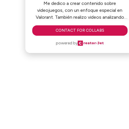
Me dedico a crear contenido sobre
videojuegos, con un enfoque especial en
Valorant. También realizo videos analizando
series, películas, anime y reseñas de
CONTACT FOR COLLABS
periféricos para gamers. Mi objetivo es
ofrecer contenido entretenido y útil para la
powered by
comunidad.
CONTACT:
[email protected]