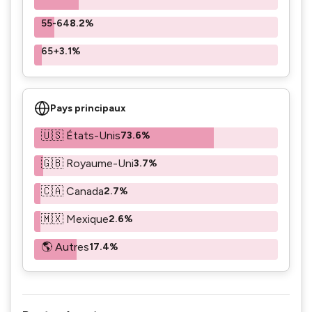
55-64
8.2%
65+
3.1%
Pays principaux
🇺🇸 États-Unis
73.6%
🇬🇧 Royaume-Uni
3.7%
🇨🇦 Canada
2.7%
🇲🇽 Mexique
2.6%
🌎 Autres
17.4%