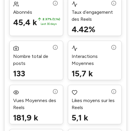
Abonnés
Taux d’engagement
des Reels
45,4 k
2.37% (1,1 k)
Last 30 days
4.42%
Nombre total de
Interactions
posts
Moyennes
133
15,7 k
Vues Moyennes des
Likes moyens sur les
Reels
Reels
181,9 k
5,1 k