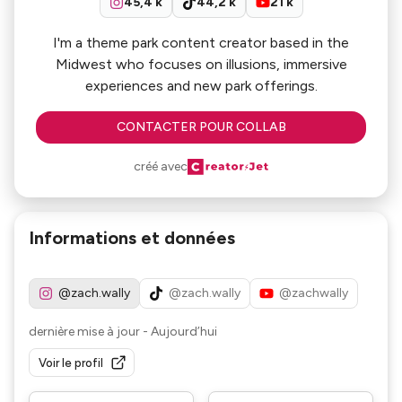
45,4 k
44,2 k
21 k
I'm a theme park content creator based in the
Midwest who focuses on illusions, immersive
experiences and new park offerings.
CONTACTER POUR COLLAB
créé avec
Informations et données
@zach.wally
@zach.wally
@zachwally
dernière mise à jour
-
Aujourd’hui
Voir le profil