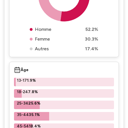
Homme
52.2%
Femme
30.3%
Autres
17.4%
Âge
13-17
1.9%
18-24
7.8%
25-34
25.6%
35-44
35.1%
45-54
18.4%