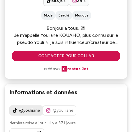
568,5 k
24 k
Mode
Beauté
Musique
Bonjour a tous, 😃
Je m'appelle Youliane KOUAHO, plus connu sur le
pseudo Youli ⭐️. je suis influenceur/créateur de
contenus sur la KPOP et La danse sur les réseaux
CONTACTER POUR COLLAB
sociaux (+500k abonnés sur Tiktok)✨
créé avec
Informations et données
@youliiane
@youliiane
dernière mise à jour
-
il y a 371 jours