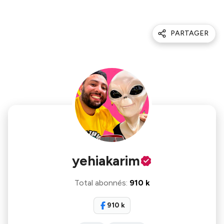
PARTAGER
yehiakarim
Total abonnés
:
910 k
910 k