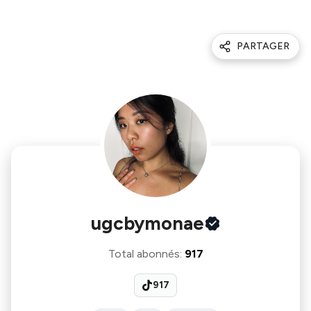
PARTAGER
ugcbymonae
Total abonnés
:
917
917