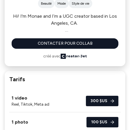
Beauté
Mode
Style de vie
Hi! I'm Monae and I’m a UGC creator based in Los
Angeles, CA.
I specialize in creating beauty and lifestyle content
CONTACTER POUR COLLAB
to increase ROAs and build deeper connections
with target customers.
créé avec
Tarifs
1 video
300 $US
Reel, Tiktok, Meta ad
1 photo
100 $US