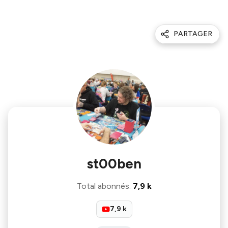
PARTAGER
st00ben
Total abonnés
:
7,9 k
7,9 k