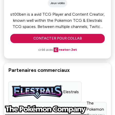
Jeux vidéo
st00ben is a avid TCG Player and Content Creator,
known well within the Pokemon TCG & Elestrals
TCG spaces. Between multiple channels, Twitch
streams, a podcast and social media posts,
CONTACTER POUR COLLAB
st00ben brings a fun side to things, while staying
informative.
créé avec
Partenaires commerciaux
Elestrals
The
Pokemon