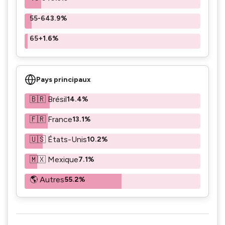
55-64
3.9%
65+
1.6%
Pays principaux
🇧🇷 Brésil
14.4%
🇫🇷 France
13.1%
🇺🇸 États-Unis
10.2%
🇲🇽 Mexique
7.1%
🌎 Autres
55.2%