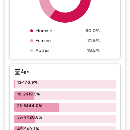
Homme
60.0%
Femme
21.5%
Autres
18.5%
Âge
13-17
0.9%
18-24
19.5%
25-34
44.0%
35-44
20.8%
45-54
9.3%