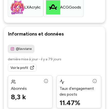
LXAcrylic
ACGGoods
Informations et données
@lavviane
dernière mise à jour
-
il y a 79 jours
Voir le profil
Abonnés
Taux d’engagement
des posts
8,3 k
11.47%