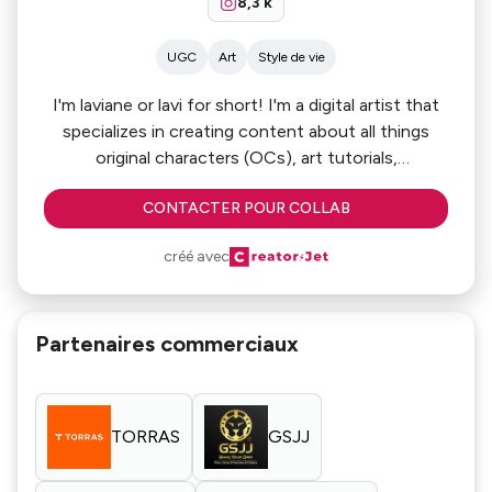
8,3 k
UGC
Art
Style de vie
I'm laviane or lavi for short! I'm a digital artist that
specializes in creating content about all things
original characters (OCs), art tutorials,
commissions, & more.
CONTACTER POUR COLLAB
créé avec
Partenaires commerciaux
TORRAS
GSJJ