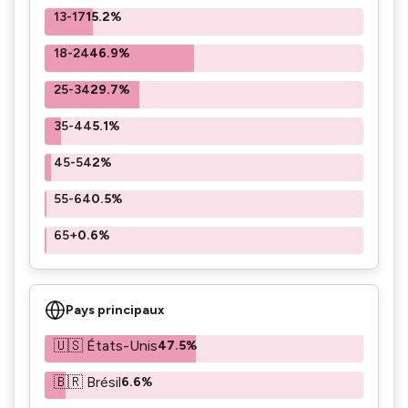
13-17
15.2%
18-24
46.9%
25-34
29.7%
35-44
5.1%
45-54
2%
55-64
0.5%
65+
0.6%
Pays principaux
🇺🇸 États-Unis
47.5%
🇧🇷 Brésil
6.6%