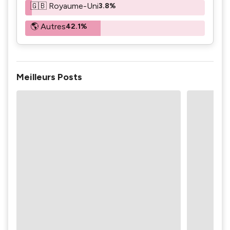
🇬🇧 Royaume-Uni
3.8%
🌎 Autres
42.1%
Meilleurs Posts