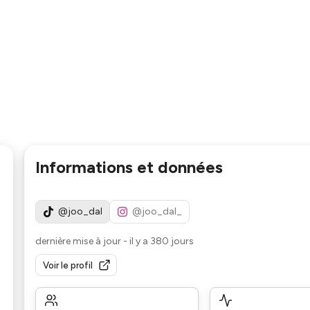
Informations et données
@joo_dal
@joo_dal_
dernière mise à jour
-
il y a 380 jours
Voir le profil