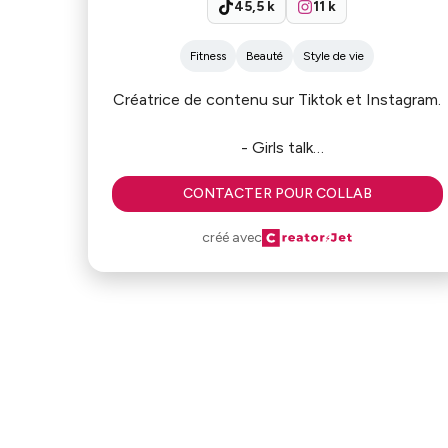
45,5 k
11 k
Fitness
Beauté
Style de vie
Créatrice de contenu sur Tiktok et Instagram.
- Girls talk
- Lifestyle
CONTACTER POUR COLLAB
- Développement personnel
créé avec