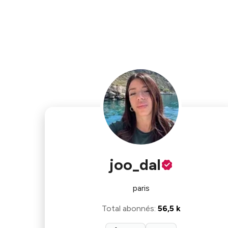
joo_dal
paris
Total abonnés
:
56,5 k