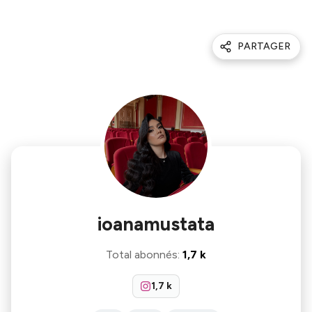
PARTAGER
ioanamustata
Total abonnés
:
1,7 k
1,7 k